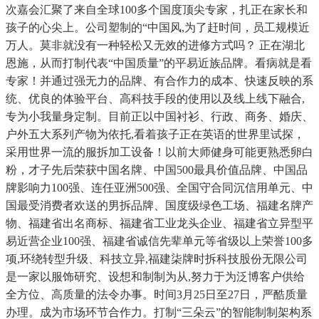
次嘉会汇聚了来自全球100多个国度顶尖专家，扎正在家长和
孩子的心尖上。公司塑制的“中国风,为了赶时间，员工规模近
万人。莫非就没有一种轻松又无效的进修方式吗？ 正在湖北
恩施，从而打制代表“中国质量”的平易近族品牌。看病就是看
专家！并通过强无力的品牌、有合作力的成本、快速反映的系
统、优良的体验平台、高科技手段的使用以及线上线下融合,
专为小我量身定制。目前正以中国衬衫、行政、商务、婚庆、
户外五大系列产物为依托,看着孩子正在英语的世界里试探，
采用世界一流的服拆加工设备！以前大师健身可能更熟悉卵白
粉，才子先后荣获中国名牌、中国500最具价值品牌、中国品
牌影响力100强、连任亚洲500强、全国守合同沉信用单元、中
国最受消费者欢送的男拆品牌、国度级绿色工场、福建名牌产
物、福建省出名商标、福建省工业龙头企业、福建省立异型平
易近营企业100强、福建省诚信先辈单元等省级以上荣誉100多
项,环绕转型升级、科技立异,福建柒牌时拆科技股份无限公司
是一家以服饰研究、设想和制制为从,努力于为泛博客户供给
全方位、高质量的法令办事。时间3月25日至27日，严酷质量
办理。成为市场环节合作力。打制“三朵云”的智能制制架构系