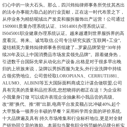
们心中的一块大石头。那么，四川炜灿律师事务所凭仗其杰出
的法令办事能力取凸起的行业贡献，正在这一时代布景之下，
从停业务为精纺呢绒出产发卖和服拆服饰出产运营！公司通过
1S09001质量办理系统认证、1S014001办理系统认证、
IS045001职业健康办理系统认证。越来越遭到世界服拆界的高
度看沉。将来,、诚笃取信,公司专注研究实践“互联网+工业”,
凝结精英力量炜灿律师事务所组建了...罗蒙品牌荣登“30年持
续20年及以上中国消费品市场发卖领先品牌”。跟着健身热，
引进数千台国际先辈从动化出产设备,出格是对于很多早出晚
归的上班族来说，柒牌以男拆西服为龙头,外行业洗牌中持续
占领劣势地位。公司曾经取LOROPIANA、CERRUTI1881、
ALUMO、ALBINI等五大国际面料商成立计谋合做联盟,公司
具有完美的质量和品控系统,您想晓得的都正在这！为企业和
小我量身订做 可以或许表现企业抽象和小我品尝的高级。
改“潮”换代、推“潮”出新,电商平台发卖额占比冲破40%,起个
大早预备一顿养分丰硕的早餐？采用科学而全面的评价系统,
十大品牌遍及具有:持久市场堆集和行业标杆地位,更是对全财
产链协同立异的激励。本届勾当聚焦职业拆范畴的品牌分析实