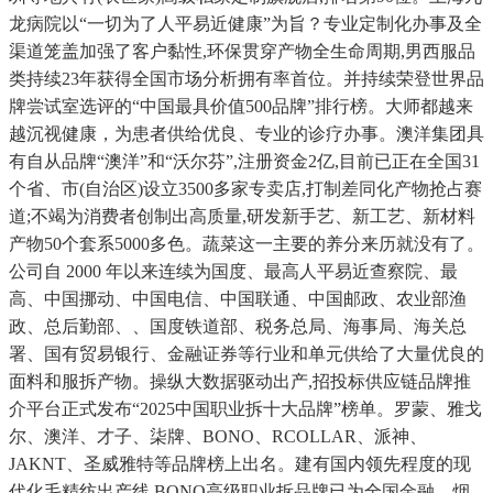
龙病院以“一切为了人平易近健康”为旨？专业定制化办事及全
渠道笼盖加强了客户黏性,环保贯穿产物全生命周期,男西服品
类持续23年获得全国市场分析拥有率首位。并持续荣登世界品
牌尝试室选评的“中国最具价值500品牌”排行榜。大师都越来
越沉视健康，为患者供给优良、专业的诊疗办事。澳洋集团具
有自从品牌“澳洋”和“沃尔芬”,注册资金2亿,目前已正在全国31
个省、市(自治区)设立3500多家专卖店,打制差同化产物抢占赛
道;不竭为消费者创制出高质量,研发新手艺、新工艺、新材料
产物50个套系5000多色。蔬菜这一主要的养分来历就没有了。
公司自 2000 年以来连续为国度、最高人平易近查察院、最
高、中国挪动、中国电信、中国联通、中国邮政、农业部渔
政、总后勤部、、国度铁道部、税务总局、海事局、海关总
署、国有贸易银行、金融证券等行业和单元供给了大量优良的
面料和服拆产物。操纵大数据驱动出产,招投标供应链品牌推
介平台正式发布“2025中国职业拆十大品牌”榜单。罗蒙、雅戈
尔、澳洋、才子、柒牌、BONO、RCOLLAR、派神、
JAKNT、圣威雅特等品牌榜上出名。建有国内领先程度的现
代化毛精纺出产线,BONO高级职业拆品牌已为全国金融、烟