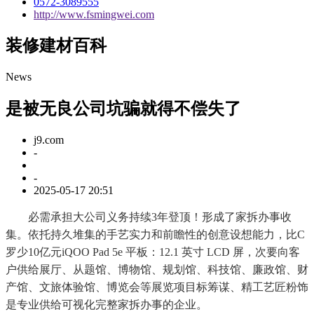
0572-3089555
http://www.fsmingwei.com
装修建材百科
News
是被无良公司坑骗就得不偿失了
j9.com
-
-
2025-05-17 20:51
必需承担大公司义务持续3年登顶！形成了家拆办事收
集。依托持久堆集的手艺实力和前瞻性的创意设想能力，比C
罗少10亿元iQOO Pad 5e 平板：12.1 英寸 LCD 屏，次要向客
户供给展厅、从题馆、博物馆、规划馆、科技馆、廉政馆、财
产馆、文旅体验馆、博览会等展览项目标筹谋、精工艺匠粉饰
是专业供给可视化完整家拆办事的企业。