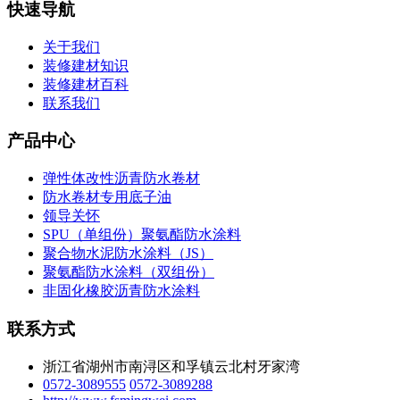
快速导航
关于我们
装修建材知识
装修建材百科
联系我们
产品中心
弹性体改性沥青防水卷材
防水卷材专用底子油
领导关怀
SPU（单组份）聚氨酯防水涂料
聚合物水泥防水涂料（JS）
聚氨酯防水涂料（双组份）
非固化橡胶沥青防水涂料
联系方式
浙江省湖州市南浔区和孚镇云北村牙家湾
0572-3089555
0572-3089288