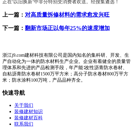
正在‘以旧换新’中非分特别受消费者欢送。经搜集遴选！
上一篇：
对高质量拆修材料的需求愈发兴旺
下一篇：
翻新市场正以每年25%的速度增加
浙江j9.com建材科技有限公司是国内知名的集科研、开发、生
产自动化为一体的防水材料生产企业。企业有着健全的质量管
理体系和先进的产品检测手段，年产能∶改性沥青防水卷材、
自粘沥青防水卷材1500万平方米；高分子防水卷材800万平方
米；防水涂料100万吨，产品品种齐全。
快速导航
关于我们
装修建材知识
装修建材百科
联系我们