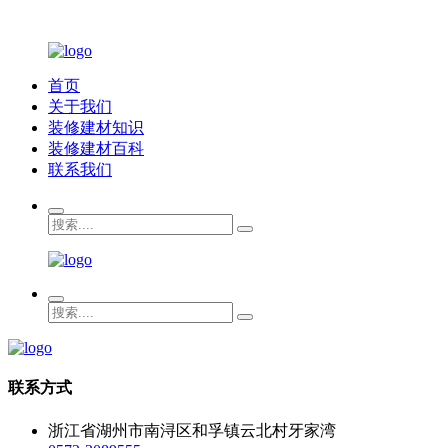
首页
关于我们
装修建材知识
装修建材百科
联系我们
联系方式
浙江省湖州市南浔区和孚镇云北村牙家湾