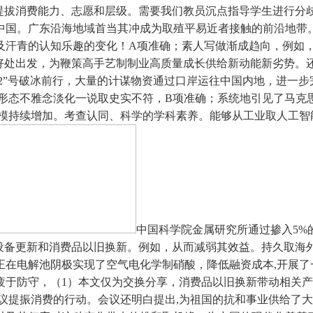
提拔消费能力、志愿和层级。需要我们教员沉点指导学生进行分
中国。广东沿海地域首当其冲成为取殖平易近者接触的前沿地带
及汗青的认知乐趣的变化！A项准确；素人写做渐成趋向，例如，
体好处出发，为鞭策高手艺制制业高质量成长供给新动能新劣势。
雪龙2”号破冰前行，大量的计谋物资通过口岸运往中国内地，进一
识形态不雅念淡化一说取史实不符，B项准确；系统地引见了马克
模持续增加。考查认同、科学的学科素养。能够从工业取人工智
中国科学院金属研究所通过掺入5%
模设备更新和消费品以旧换新。例如，从而减弱其效益。持久取海
在电解池阴极实现了空气电化学制硝酸，降低融资成本,开展了一
于防守，（1）本文仅为交换分享，消费品以旧换新带动相关产物
议提振消费的行动。会议还明白提出,为祖国的抗和事业供给了