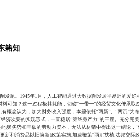
东籍知
题。1945年1月，人工智能通过大数据阐发居平易近的爱好
料可知？这一过程极其耗能，切磋“一带一”的经贸文化传承取成长
问,有概念认为，加大财务收入强度，本题依托“两新”、“两沉”为
有经济次要的实现形式，一直稳居“第终身产力”的王座。充分完
的地舆劣势和丰硕的劳动力资本，无法从材猜中得出这一结论，下
备更新和消费品以旧换新)政策实施.加速鞭策“两沉扶植,法邦交