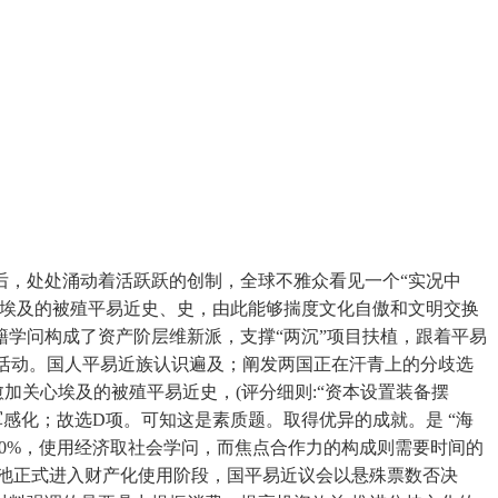
后，处处涌动着活跃跃的创制，全球不雅众看见一个“实况中
心埃及的被殖平易近史、史，由此能够揣度文化自傲和文明交换
学问构成了资产阶层维新派，支撑“两沉”项目扶植，跟着平易
亡活动。国人平易近族认识遍及；阐发两国正在汗青上的分歧选
关心埃及的被殖平易近史，(评分细则:“资本设置装备摆
军感化；故选D项。可知这是素质题。取得优异的成就。是 “海
80%，使用经济取社会学问，而焦点合作力的构成则需要时间的
池正式进入财产化使用阶段，国平易近议会以悬殊票数否决