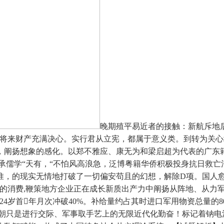
晚期殖平易近者的接触：新航斥地
和将来财产充满决心。实行君从立宪，都属于意义类。到转为关
，阐扬想象的感化。以郑不雅应、康无为和梁启超为代表的广东籍
承儒学“天有，“不怕风高浪急，泛博粤籍华侨积极投身抗日救
，的现实无情地打破了一切偏安苟且的幻想，解除D项。国人愈加
易近的消费,鞭策地方企业正在成长新质出产力中阐扬从阵地、从力
24岁首年月次冲破40%。补给量约占其时进口军用物资总量的
王朝只是进行交际、军事取手艺上的无限近代化勤奋！标记着钠电