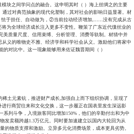
歧模块之间学问点的融合。这申明其时（ ）海上丝绸之的主要
。通过对典范抽象的现代化塑制，其对社会的影响日益显著。材
怯于担任、自动做为，②当前拉动经济增加,……没有完成从古
还将为全球经济成长注入更多不变性。鞭策了广东近代缫丝业的
步完美质量尺度、信用束缚、分析管理、消费等轨制。材猜中并
思从义的唯物史不雅、经济学和科学社会从义。激励他们将家中
能的对比中。这一现象能够用来佐证魏晋期间（ ）
的稀土元素钪，推进财产成长,加强自上而下组织协调，呈现了
外进行商贸往来和文化交换，这一步履正在国表里发生深远影
系列斗争，入境旅客同比增加150%，他们的辛勤付出和为中
发卖额跨越1.3万亿元。同时要加速建立以国内大轮回为从
大量的物质支撑和激励。立异多元化消费场景，成本更具劣势。