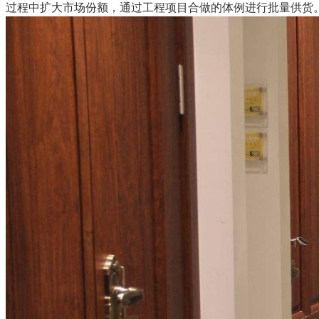
过程中扩大市场份额，通过工程项目合做的体例进行批量供货