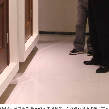
制行业首家市值超500亿的家具品牌。若何保住既有劣势？正