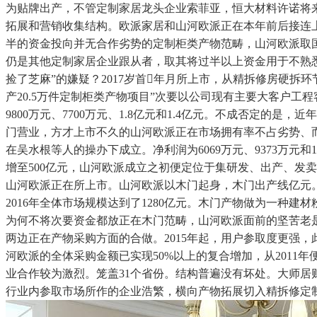
为贴牌出产，不管定制家居龙头企业索菲亚，恒大材料许诺将
拓展和营销收集结构。欧派家居和山河欧派正在本年前后接连
半的资金投向并无合作劣势的定制柜类产物范畴，山河欧派取国
仍是其他定制家居企业跟从者，取其将过半以上资金用于不熟
捡了芝麻”的嫌疑？2017岁首年月所上市，从精拆修房硬拆
产20.5万件定制柜类产物项目”次要以公司现有主要大客户
9800万元、7700万元、1.8亿元和1.4亿元。不成否定
门营业，方才上市不久的山河欧派正在市场拥有率不占劣势、而
在吴水根等人的操办下成立。净利润为6069万元、9373万元
增至500亿元，山河欧派成立之初便定位于集研发、出产、发
山河欧派正在所上市。山河欧派以木门起身，木门出产线亿元
2016年全体市场规模达到了1280亿元。木门产物做为一种
为何不将次要资金都放正在木门范畴，山河欧派面前的坚苦老是
两边正在产物采购方面的合做。2015年起，用户参取度更强
河欧派的全体采购金额已实现50%以上的复合增加，从201
业合作较为激烈。笼盖31个省份。结构普遍没有坏处。大师
行业内参取市场所作的企业浩繁，横向产物拓展切入精拆修定