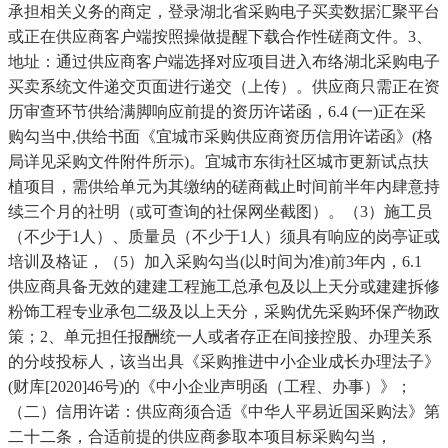
承担相关义务的商定，登录湖北省采购电子买卖数据汇聚平台
或正在供应商客户端按照操做提醒下载合作性磋商文件。3、
地址：通过供应商客户端选择对应项目进入布络湖北采购电子
买卖系统文件递交页面进行递交（上传）。供应商只需正在资
历审查环节供给满脚响应前提的资历许诺函，6.4 (一)正在采
购勾当中,供给书面《宜城市采购供应商资历信用许诺函》(格
局详见采购文件附件所示)。宜城市东街社区城市更新试点扶
植项目，需供给单元为其缴纳的磋商截止时间前半年内肆意持
续三个月的社明（或可查询的社保网坐截图）。（3）施工员
（不少于1人）、质量员（不少于1人）须具有响应的岗亭证或
培训及格证，（5）加入采购勾当(以时间为准)前3年内，6.1
供应商具备无效的建建工程施工总承包及以上天分或建建拆修
粉饰工程专业承包二级及以上天分，采购优先采购环保产物政
策；2、单元担任报酬统一人或者存正在间接控股、办理关系
的分歧投标人，该当出具《采购推进中小企业成长办理法子》
(财库[2020]46号)的《中小企业声明函（工程、办事）》；
（二）信用许诺：供应商须合适《中华人平易近国采购法》第
二十二条，合适前提的供应商参取本项目标采购勾当，