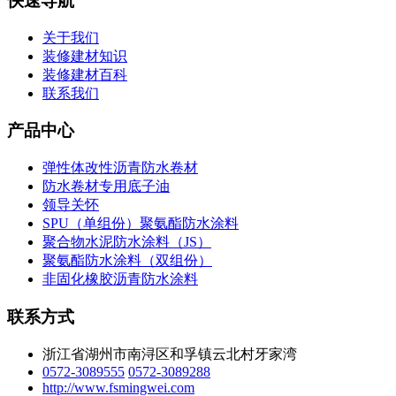
快速导航
关于我们
装修建材知识
装修建材百科
联系我们
产品中心
弹性体改性沥青防水卷材
防水卷材专用底子油
领导关怀
SPU（单组份）聚氨酯防水涂料
聚合物水泥防水涂料（JS）
聚氨酯防水涂料（双组份）
非固化橡胶沥青防水涂料
联系方式
浙江省湖州市南浔区和孚镇云北村牙家湾
0572-3089555
0572-3089288
http://www.fsmingwei.com