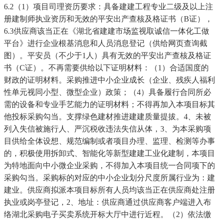
6.2（1）项目司理资历要求：具备建建工程专业二级及以上注
册建制师执业资历和无效的平安出产查核及格证书（B证），
6.3供应商该当正在《湖北省建建市场监视取诚信一体化工做
平台》进行企业根基消息和人员消息登记（供给网页查询截
图）。平安员（不少于1人）具有无效的平安出产查核及格证
书（C证）。不再需要供给以下证明材料：（1）合适国度的
财政的证明材料。采购推进中小企业成长（企业、残疾人福利
性单元视同小型、微型企业）政策；（4）具备履行合同所必
需的设备和专业手艺能力的证明材料；不得再加入本项目标其
他投标采购勾当。支撑绿色建材推进建建质量提拔。4、未被
列入失信被施行人、严沉税收违法失信从体，3、为本采购项
目供给全体设想、规范编制或者项目办理、监理、检测等办事
的，积极使用拆卸式、智能化等新型建建工业化建制，本项目
为特地面向中小微企业采购，不得加入本项目统一合同项下的
采购勾当。采购标的对应的中小企业划分尺度所属行业为：建
建业。供应商拟派本项目标所有人员均该当正在供应商处注册
执业或岗亭登记，2、地址：供应商通过供应商客户端进入布
络湖北采购电子买卖系统开标大厅中进行近程。（2）依法缴